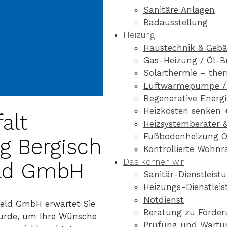
Sanitäre Anlagen
Badausstellung
Heizung
Haustechnik & Geb
Gas-Heizung / Öl-B
Solarthermie – the
Luftwärmepumpe 
Regenerative Energ
Heizkosten senken 
alt
Heizsystemberater 
Fußbodenheizung O
g Bergisch
Kontrollierte Wohn
Das können wir
eld GmbH
Sanitär-Dienstleist
Heizungs-Dienstlei
Notdienst
feld GmbH erwartet Sie
Beratung zu Förder
 wurde, um Ihre Wünsche
Prüfung und Wartun