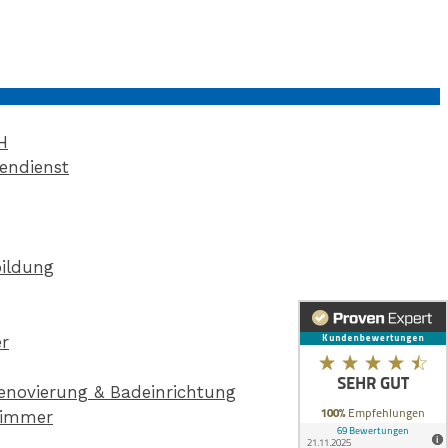
H
endienst
bildung
r
enovierung & Badeinrichtung
ezimmer