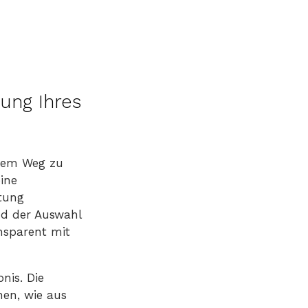
ung Ihres
 dem Weg zu
ine
tung
nd der Auswahl
ansparent mit
nis. Die
en, wie aus