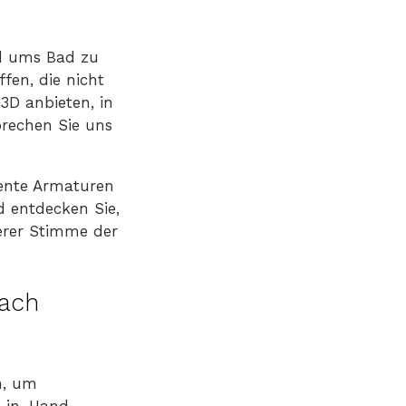
nd ums Bad zu
fen, die nicht
3D anbieten, in
prechen Sie uns
iente Armaturen
d entdecken Sie,
erer Stimme der
bach
n, um
d-in-Hand