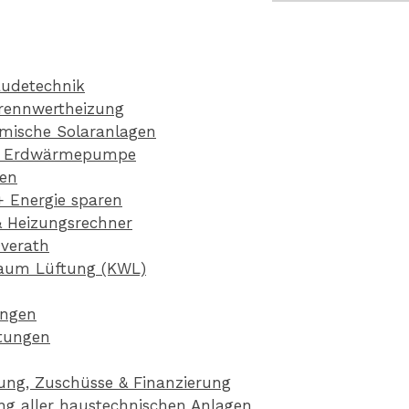
äudetechnik
rennwertheizung
rmische Solaranlagen
/ Erdwärmepumpe
ien
+ Energie sparen
& Heizungsrechner
verath
raum Lüftung (KWL)
ungen
stungen
ung, Zuschüsse & Finanzierung
g aller haustechnischen Anlagen