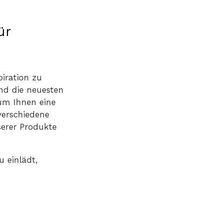
ür
piration zu
nd die neuesten
um Ihnen eine
verschiedene
serer Produkte
 einlädt,